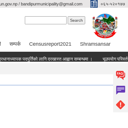
n.gov.np / bandipurmunicipality@gmail.com
०६५-५२०१७७
Search form
Search
ी
सम्पर्क
Censusreport2021
Shramsansar
ानाध्यापक पदपुर्तिको लागि दरखास्त आह्वान सम्बन्धमा ।
भूउपयोग परिवर्तन र 