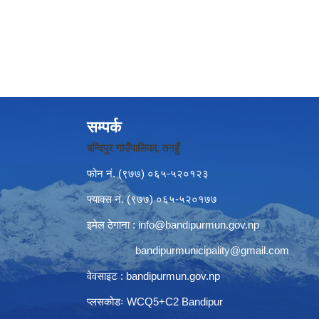
सम्पर्क
बन्दिपुर गाउँपालिका, तनहुँ
फोन नं‍. (९७७) ०६५-५२०१२३
फ्याक्स नं. (९७७) ०६५-५२०१७७
इमेल ठेगाना :
info@bandipurmun.gov.np
bandipurmunicipality@gmail.com
वेवसाइट : bandipurmun.gov.np
प्लसकोडः WCQ5+C2 Bandipur