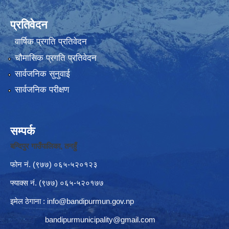
प्रतिवेदन
वार्षिक प्रगति प्रतिवेदन
चौमासिक प्रगति प्रतिवेदन
सार्वजनिक सुनुवाई
सार्वजनिक परीक्षण
सम्पर्क
बन्दिपुर गाउँपालिका, तनहुँ
फोन नं‍. (९७७) ०६५-५२०१२३
फ्याक्स नं. (९७७) ०६५-५२०१७७
इमेल ठेगाना :
info@bandipurmun.gov.np
bandipurmunicipality@gmail.com