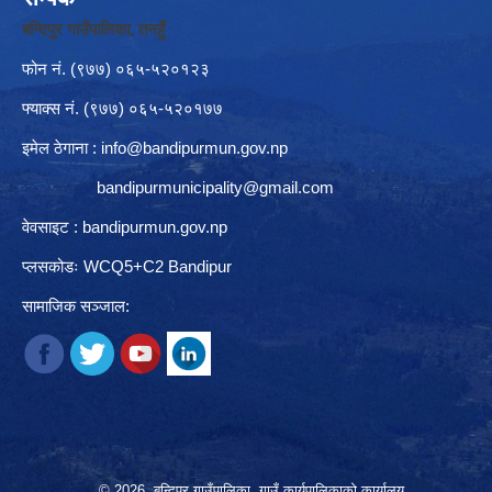
बन्दिपुर गाउँपालिका, तनहुँ
फोन नं‍. (९७७) ०६५-५२०१२३
फ्याक्स नं. (९७७) ०६५-५२०१७७
इमेल ठेगाना :
info@bandipurmun.gov.np
bandipurmunicipality@gmail.com
वेवसाइट : bandipurmun.gov.np
प्लसकोडः WCQ5+C2 Bandipur
सामाजिक सञ्जाल:
© 2026 बन्दिपुर गाउँपालिका, गाउँ कार्यपालिकाको कार्यालय