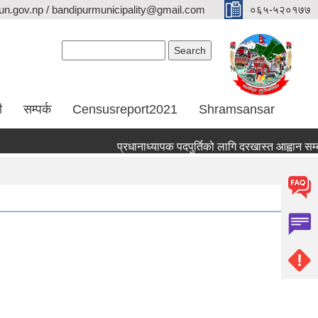
n.gov.np / bandipurmunicipality@gmail.com
०६५-५२०१७७
Search form
Search
ी
सम्पर्क
Censusreport2021
Shramsansar
प्रधानाध्यापक पदपुर्तिको लागि दरखास्त आह्वान सम्बन्धम