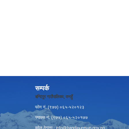
सम्पर्क
बन्दिपुर गाउँपालिका, तनहुँ
फोन नं‍. (९७७) ०६५-५२०१२३
फ्याक्स नं. (९७७) ०६५-५२०१७७
इमेल ठेगाना :
info@bandipurmun.gov.np