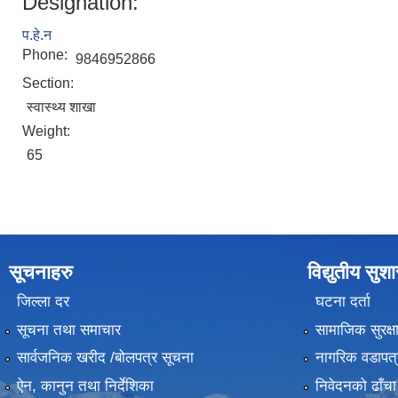
Designation:
प.हे.न
Phone:
9846952866
Section:
स्वास्थ्य शाखा
Weight:
65
सूचनाहरु
विद्युतीय सुश
जिल्ला दर
घटना दर्ता
सूचना तथा समाचार
सामाजिक सुरक्ष
सार्वजनिक खरीद /बोलपत्र सूचना
नागरिक वडापत्
ऐन, कानुन तथा निर्देशिका
निवेदनको ढाँचा