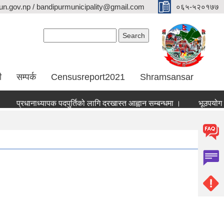
n.gov.np / bandipurmunicipality@gmail.com
०६५-५२०१७७
Search form
Search
ी
सम्पर्क
Censusreport2021
Shramsansar
प्रधानाध्यापक पदपुर्तिको लागि दरखास्त आह्वान सम्बन्धमा ।
भूउपयोग परिवर