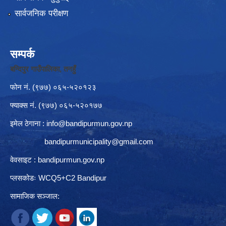
सार्वजनिक परीक्षण
सम्पर्क
बन्दिपुर गाउँपालिका, तनहुँ
फोन नं‍. (९७७) ०६५-५२०१२३
फ्याक्स नं. (९७७) ०६५-५२०१७७
इमेल ठेगाना :
info@bandipurmun.gov.np
bandipurmunicipality@gmail.com
वेवसाइट : bandipurmun.gov.np
प्लसकोडः WCQ5+C2 Bandipur
सामाजिक सञ्जाल: