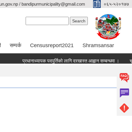
n.gov.np / bandipurmunicipality@gmail.com
०६५-५२०१७७
Search form
Search
ी
सम्पर्क
Censusreport2021
Shramsansar
प्रधानाध्यापक पदपुर्तिको लागि दरखास्त आह्वान सम्बन्धमा ।
भूउपय