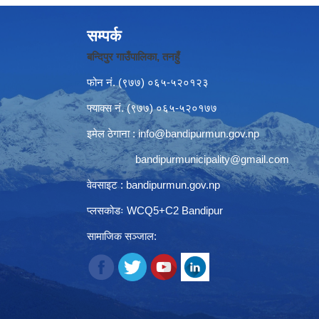
सम्पर्क
बन्दिपुर गाउँपालिका, तनहुँ
फोन नं‍. (९७७) ०६५-५२०१२३
फ्याक्स नं. (९७७) ०६५-५२०१७७
इमेल ठेगाना :
info@bandipurmun.gov.np
bandipurmunicipality@gmail.com
वेवसाइट : bandipurmun.gov.np
प्लसकोडः WCQ5+C2 Bandipur
सामाजिक सञ्जाल: