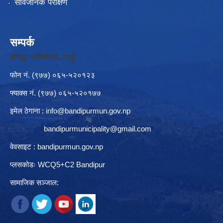
सार्वजनिक परीक्षण
सम्पर्क
बन्दिपुर गाउँपालिका, तनहुँ
फोन नं‍. (९७७) ०६५-५२०१२३
फ्याक्स नं. (९७७) ०६५-५२०१७७
इमेल ठेगाना :
info@bandipurmun.gov.np
bandipurmunicipality@gmail.com
वेवसाइट : bandipurmun.gov.np
प्लसकोडः WCQ5+C2 Bandipur
सामाजिक सञ्जाल: