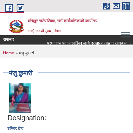
Skip to main content
बन्दिपुर गाउँपालिका, गाउँ कार्यपालिकाको कार्यालय
तनहुँ, गण्डकी प्रदेश, नेपाल
समाचार
प्रधानाध्यापक पदपुर्तिको लागि दरखास्त आह्वान सम्बन्धमा ।
You are here
Home
» मंजु कुमारी
मंजु कुमारी
Designation:
वरिष्ठ वैद्य