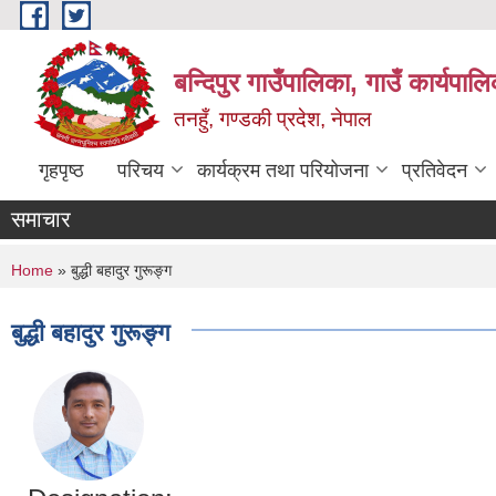
Skip to main content
बन्दिपुर गाउँपालिका, गाउँ कार्यपाल
तनहुँ, गण्डकी प्रदेश, नेपाल
गृहपृष्ठ
परिचय
कार्यक्रम तथा परियोजना
प्रतिवेदन
समाचार
You are here
Home
» बुद्धी बहादुर गुरूङ्ग
बुद्धी बहादुर गुरूङ्ग