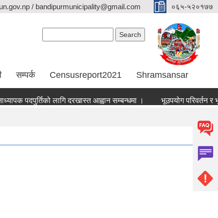
n.gov.np / bandipurmunicipality@gmail.com
०६५-५२०१७७
Search form
Search
ी
सम्पर्क
Censusreport2021
Shramsansar
यापक पदपुर्तिको लागि दरखास्त आह्वान सम्बन्धमा ।
भूउपयोग परिवर्तन र भूउपय