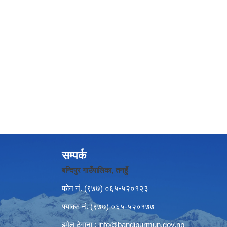
सम्पर्क
बन्दिपुर गाउँपालिका, तनहुँ
फोन नं‍. (९७७) ०६५-५२०१२३
फ्याक्स नं. (९७७) ०६५-५२०१७७
इमेल ठेगाना :
info@bandipurmun.gov.np