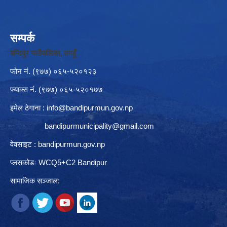
सम्पर्क
बन्दिपुर गाउँपालिका, तनहुँ
फोन नं‍. (९७७) ०६५-५२०१२३
फ्याक्स नं. (९७७) ०६५-५२०१७७
इमेल ठेगाना :
info@bandipurmun.gov.np
bandipurmunicipality@gmail.com
वेवसाइट : bandipurmun.gov.np
प्लसकोडः WCQ5+C2 Bandipur
सामाजिक सञ्जाल: