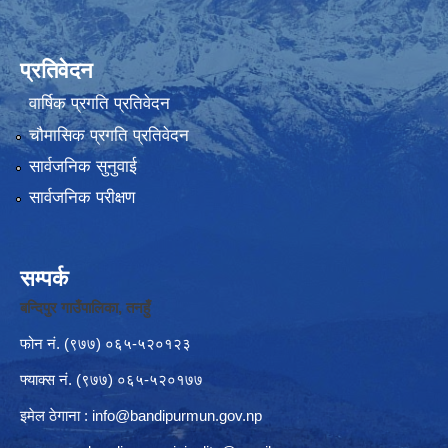
प्रतिवेदन
वार्षिक प्रगति प्रतिवेदन
चौमासिक प्रगति प्रतिवेदन
सार्वजनिक सुनुवाई
सार्वजनिक परीक्षण
सम्पर्क
बन्दिपुर गाउँपालिका, तनहुँ
फोन नं‍. (९७७) ०६५-५२०१२३
फ्याक्स नं. (९७७) ०६५-५२०१७७
इमेल ठेगाना :
info@bandipurmun.gov.np