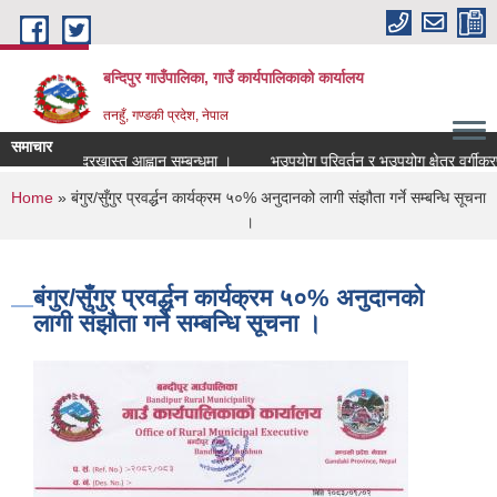
Skip to main content
बन्दिपुर गाउँपालिका, गाउँ कार्यपालिकाको कार्यालय
तनहुँ, गण्डकी प्रदेश, नेपाल
समाचार
र्तिको लागि दरखास्त आह्वान सम्बन्धमा ।
भूउपयोग परिवर्तन र भूउपयोग क्षेत्र वर्गीकरण 
You are here
Home
» बंगुर/सुँगुर प्रवर्द्धन कार्यक्रम ५०% अनुदानको लागी संझौता गर्ने सम्बन्धि सूचना
।
बंगुर/सुँगुर प्रवर्द्धन कार्यक्रम ५०% अनुदानको
लागी संझौता गर्ने सम्बन्धि सूचना ।