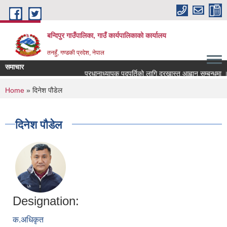
Skip to main content
बन्दिपुर गाउँपालिका, गाउँ कार्यपालिकाको कार्यालय
तनहुँ, गण्डकी प्रदेश, नेपाल
समाचार
प्रधानाध्यापक पदपुर्तिको लागि दरखास्त आह्वान सम्बन्धमा ।
You are here
Home
» दिनेश पौडेल
दिनेश पौडेल
Designation:
क.अधिकृत