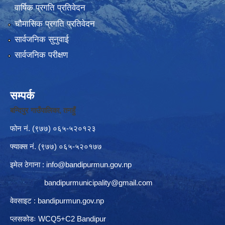
वार्षिक प्रगति प्रतिवेदन
चौमासिक प्रगति प्रतिवेदन
सार्वजनिक सुनुवाई
सार्वजनिक परीक्षण
सम्पर्क
बन्दिपुर गाउँपालिका, तनहुँ
फोन नं‍. (९७७) ०६५-५२०१२३
फ्याक्स नं. (९७७) ०६५-५२०१७७
इमेल ठेगाना :
info@bandipurmun.gov.np
bandipurmunicipality@gmail.com
वेवसाइट : bandipurmun.gov.np
प्लसकोडः WCQ5+C2 Bandipur