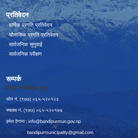
प्रतिवेदन
वार्षिक प्रगति प्रतिवेदन
चौमासिक प्रगति प्रतिवेदन
सार्वजनिक सुनुवाई
सार्वजनिक परीक्षण
सम्पर्क
बन्दिपुर गाउँपालिका, तनहुँ
फोन नं‍. (९७७) ०६५-५२०१२३
फ्याक्स नं. (९७७) ०६५-५२०१७७
इमेल ठेगाना :
info@bandipurmun.gov.np
bandipurmunicipality@gmail.com