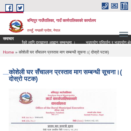
Skip to main content
बन्दिपुर गाउँपालिका, गाउँ कार्यपालिकाको कार्यालय
तनहुँ, गण्डकी प्रदेश, नेपाल
समाचार
्यापक पदपुर्तिको लागि दरखास्त आह्वान सम्बन्धमा ।
भूउपयोग परिवर्तन र भूउपयोग क्षेत्र
You are here
Home
» कोशेली घर सँचालन प्रस्ताव माग सम्बन्धी सूचना।( दोस्रो पटक)
कोशेली घर सँचालन प्रस्ताव माग सम्बन्धी सूचना।(
दोस्रो पटक)