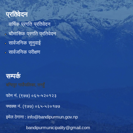
प्रतिवेदन
वार्षिक प्रगति प्रतिवेदन
चौमासिक प्रगति प्रतिवेदन
सार्वजनिक सुनुवाई
सार्वजनिक परीक्षण
सम्पर्क
बन्दिपुर गाउँपालिका, तनहुँ
फोन नं‍. (९७७) ०६५-५२०१२३
फ्याक्स नं. (९७७) ०६५-५२०१७७
इमेल ठेगाना :
info@bandipurmun.gov.np
bandipurmunicipality@gmail.com