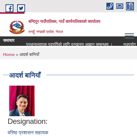
Skip to main content
बन्दिपुर गाउँपालिका, गाउँ कार्यपालिकाको कार्यालय
तनहुँ, गण्डकी प्रदेश, नेपाल
समाचार
प्रधानाध्यापक पदपुर्तिको लागि दरखास्त आह्वान सम्बन्धमा ।
भूउपयोग परिव
You are here
Home
» आदर्श बानियाँ
आदर्श बानियाँ
Designation:
वरिष्ठ प्रशासन सहायक