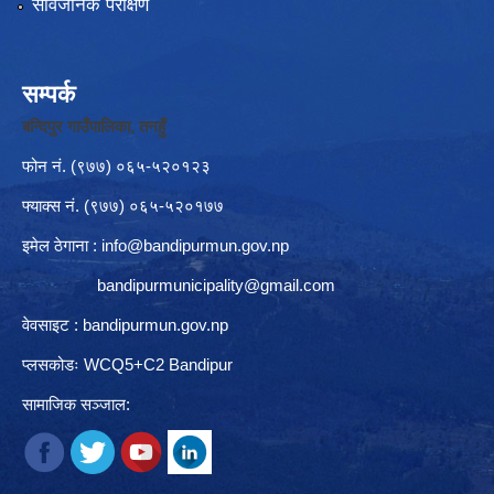
सार्वजनिक परीक्षण
सम्पर्क
बन्दिपुर गाउँपालिका, तनहुँ
फोन नं‍. (९७७) ०६५-५२०१२३
फ्याक्स नं. (९७७) ०६५-५२०१७७
इमेल ठेगाना :
info@bandipurmun.gov.np
bandipurmunicipality@gmail.com
वेवसाइट : bandipurmun.gov.np
प्लसकोडः WCQ5+C2 Bandipur
सामाजिक सञ्जाल: