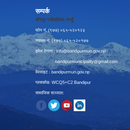
सम्पर्क
बन्दिपुर गाउँपालिका, तनहुँ
फोन नं‍. (९७७) ०६५-५२०१२३
फ्याक्स नं. (९७७) ०६५-५२०१७७
इमेल ठेगाना :
info@bandipurmun.gov.np
bandipurmunicipality@gmail.com
वेवसाइट : bandipurmun.gov.np
प्लसकोडः WCQ5+C2 Bandipur
सामाजिक सञ्जाल: