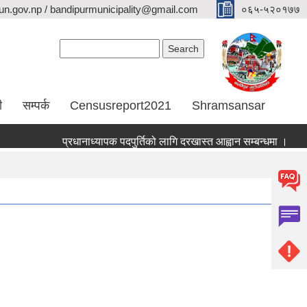
n.gov.np / bandipurmunicipality@gmail.com
०६५-५२०१७७
Search form
Search
ी
सम्पर्क
Censusreport2021
Shramsansar
प्रधानाध्यापक पदपुर्तिको लागि दरखास्त आह्वान सम्बन्धमा ।
भूउ