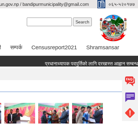
n.gov.np / bandipurmunicipality@gmail.com
०६५-५२०१७७
Search form
Search
ी
सम्पर्क
Censusreport2021
Shramsansar
प्रधानाध्यापक पदपुर्तिको लागि दरखास्त आह्वान सम्बन्धमा 