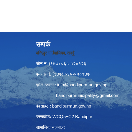
सम्पर्क
बन्दिपुर गाउँपालिका, तनहुँ
फोन नं‍. (९७७) ०६५-५२०१२३
फ्याक्स नं. (९७७) ०६५-५२०१७७
इमेल ठेगाना :
info@bandipurmun.gov.np
bandipurmunicipality@gmail.com
वेवसाइट : bandipurmun.gov.np
प्लसकोडः WCQ5+C2 Bandipur
सामाजिक सञ्जाल: