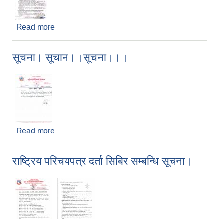
Read more
about स्थानीय सेवा (गठन तथा सञ्चालन ) ए‍ेन , २०७९
बमोजिम तहवृद्धि सम्बन्धी सूचना।
सूचना। सूचान।।सूचना।।।
Read more
about सूचना। सूचान।।सूचना।।।
राष्ट्रिय परिचयपत्र दर्ता सिबिर सम्बन्धि सूचना।